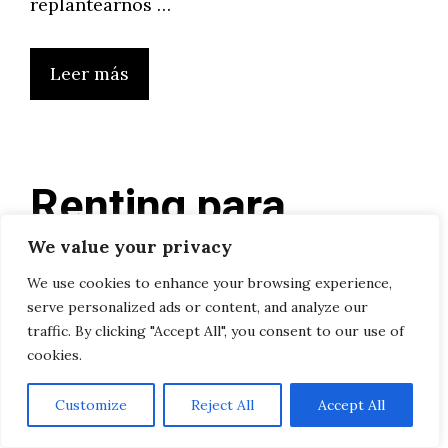
replantearnos …
Leer más
Renting para
Navidad en
We value your privacy
We use cookies to enhance your browsing experience,
Madrid: aprovecha
serve personalized ads or content, and analyze our
traffic. By clicking "Accept All", you consent to our use of
las ofertas
cookies.
especiales de
Customize
Reject All
Accept All