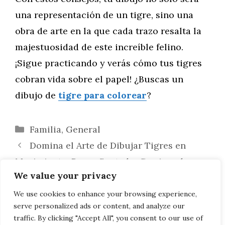
una representación de un tigre, sino una
obra de arte en la que cada trazo resalta la
majestuosidad de este increíble felino.
¡Sigue practicando y verás cómo tus tigres
cobran vida sobre el papel! ¿Buscas un
dibujo de
tigre para colorear
?
Categorías
Familia
,
General
Domina el Arte de Dibujar Tigres en
Movimiento: Poses Sentado, Caminando y
We value your privacy
Saltando
Domina el Arte de Capturar la Expresión
We use cookies to enhance your browsing experience,
serve personalized ads or content, and analyze our
Facial de un Tigre en tus Dibujos
traffic. By clicking "Accept All", you consent to our use of