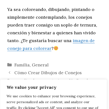
Ya sea coloreando, dibujando, pintando o
simplemente contemplando, los conejos
pueden traer consigo un soplo de ternura,
conexión y bienestar a quienes han vivido
tanto. ¿Te gustaría buscar una
imagen de
conejo para colorear
?
Categorías
Familia
,
General
Cómo Crear Dibujos de Conejos
Personalizados para Amigos: Un Regalo
We value your privacy
Único Hecho con el Corazón
Conejos en el Arte Terapéutico: Cómo
We use cookies to enhance your browsing experience,
serve personalized ads or content, and analyze our
Ayudan a Relajarse y Sanar Emocionalmente
traffic. By clicking "Accept All", you consent to our use of