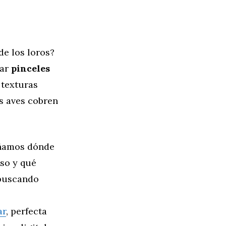
 de los loros?
sar
pinceles
 texturas
us aves cobren
señamos dónde
so y qué
 buscando
ar
, perfecta