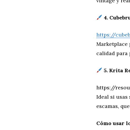
vintage y rea
4. Cubebr
https://cube
Marketplace p
calidad para 
5. Krita R
https://resou
Ideal si usas
escamas, que 
Cómo usar lo