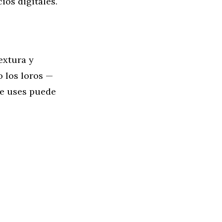
ios digitales.
textura y
o los loros —
ue uses puede