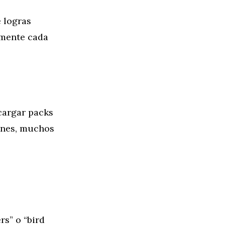
e logras
lmente cada
cargar packs
fines, muchos
rs” o “bird