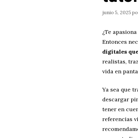
junio 5, 2025
p
¿Te apasiona 
Entonces nec
digitales qu
realistas, tr
vida en panta
Ya sea que t
descargar pi
tener en cuen
referencias v
recomendamo