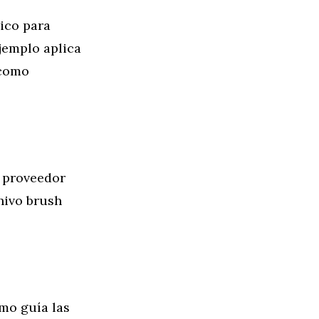
ico para
ejemplo aplica
(como
l proveedor
chivo brush
omo guía las