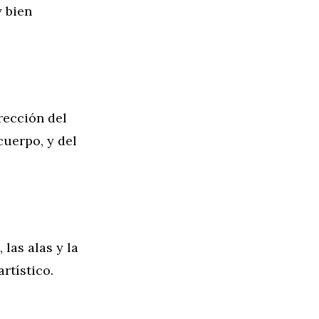
y bien
rección del
cuerpo, y del
las alas y la
rtístico.