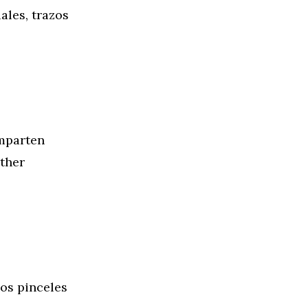
ales, trazos
omparten
ather
os pinceles