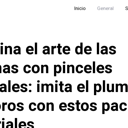
Inicio
General
S
na el arte de las
as con pinceles
tales: imita el plu
oros con estos pac
riales