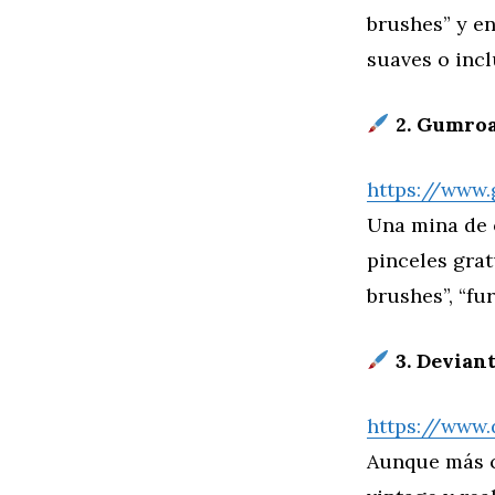
brushes” y e
suaves o incl
2. Gumro
https://www
Una mina de 
pinceles grat
brushes”, “fu
3. Devian
https://www.
Aunque más c