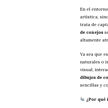
En el entorno
artística, s
trata de capt
de conejos
s
altamente atr
Ya sea que es
naturales o 
visual, inter
dibujos de c
sencillas y c
¿Por qué i