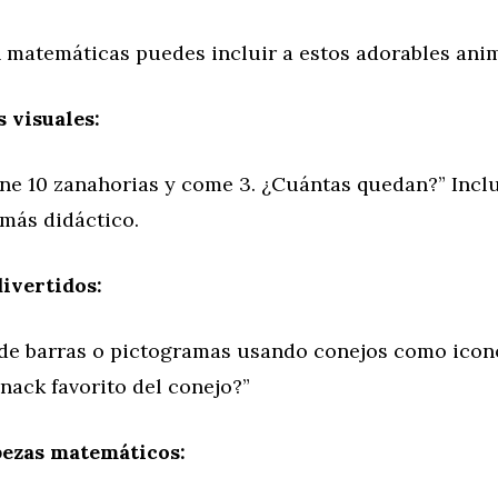
n matemáticas puedes incluir a estos adorables anim
 visuales:
ene 10 zanahorias y come 3. ¿Cuántas quedan?” Incl
 más didáctico.
ivertidos:
 de barras o pictogramas usando conejos como icono
snack favorito del conejo?”
zas matemáticos: