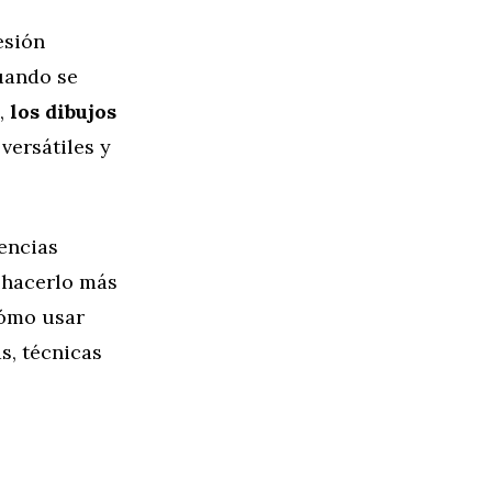
esión
uando se
n,
los dibujos
 versátiles y
iencias
 hacerlo más
cómo usar
s, técnicas