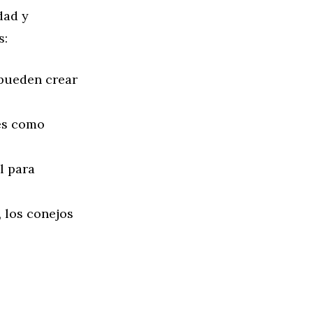
dad y
s:
pueden crear
es como
l para
, los conejos