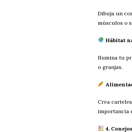
Dibuja un co
músculos o s
Hábitat na
Ilumina tu p
o granjas.
Alimentac
Crea cartele
importancia 
4. Conejo