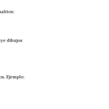
alitos:
uye dibujos
s. Ejemplo: