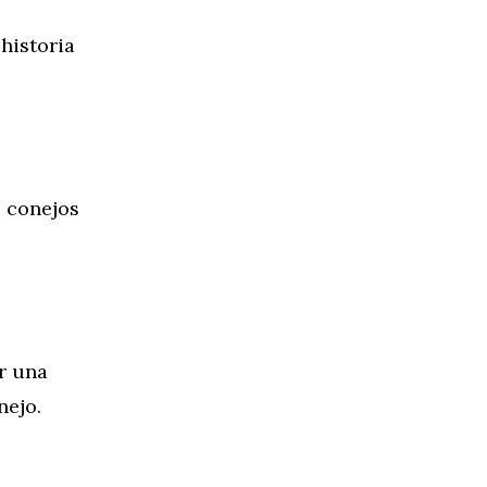
historia
s conejos
r una
nejo.