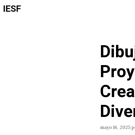
Saltar
IESF
al
contenido
Dibu
Proy
Crea
Dive
mayo 16, 2025
p