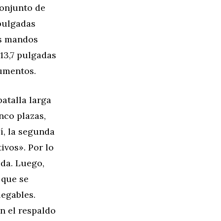
conjunto de
 pulgadas
os mandos
 13,7 pulgadas
rumentos.
batalla larga
nco plazas,
í, la segunda
ivos». Por lo
da. Luego,
 que se
legables.
n el respaldo