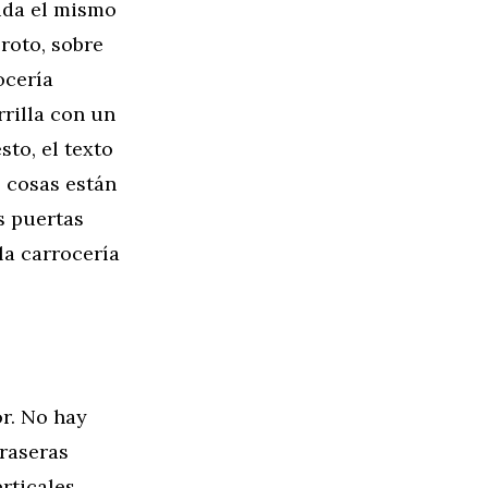
dida el mismo
roto, sobre
ocería
rrilla con un
sto, el texto
s cosas están
s puertas
la carrocería
or. No hay
traseras
rticales