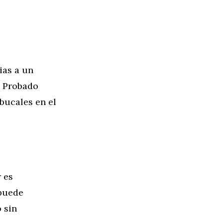
ias a un
a. Probado
bucales en el
 es
 puede
 sin