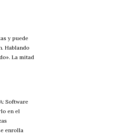
zas y puede
ón. Hablando
ido». La mitad
A: Software
lo en el
zas
e enrolla