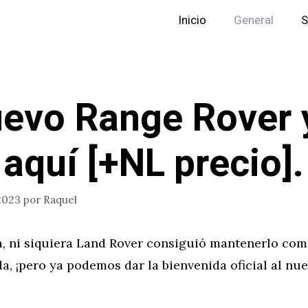
Inicio
General
S
uevo Range Rover 
 aquí [+NL precio].
2023
por
Raquel
a, ni siquiera Land Rover consiguió mantenerlo co
a, ¡pero ya podemos dar la bienvenida oficial al nu