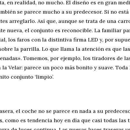
ta, en realidad, no mucho. El diseño es en gran me
también se parece mucho a su predecesor. Si no está 
tes arreglarlo. Así que, aunque se trata de una carr
 nueva, el conjunto es reconocible. La familiar pa
al, los faros con la distintiva firma LED y, por supue
obre la parrilla. Lo que llama la atención es que la
enadas». Tomemos, por ejemplo, los tiradores de la
la Velar: parece un poco más bonito y suave. Toda 
ito conjunto ‘limpio’.
rasera, el coche no se parece en nada a su predeces
s, como es tendencia hoy en día que casi todas las 
rra de luces continua. Las nuevas luces traseras ve