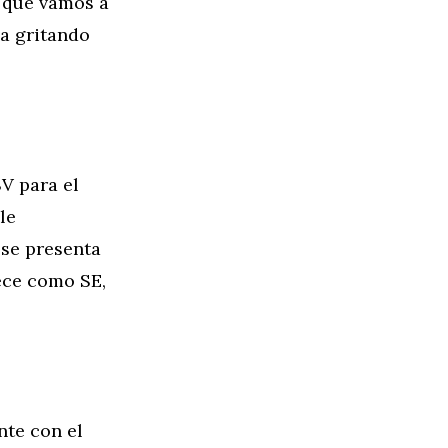
 que vamos a
xa gritando
V para el
le
 se presenta
ece como SE,
nte con el