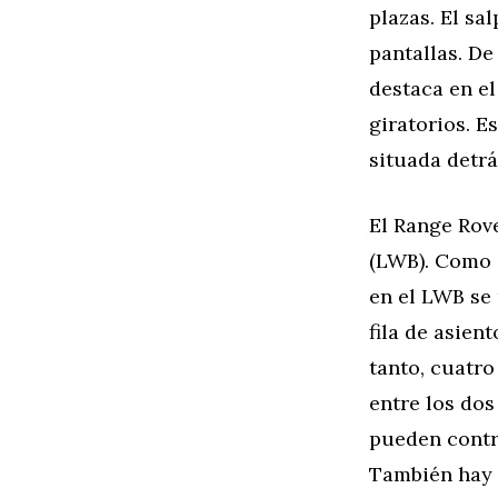
plazas. El sa
pantallas. De
destaca en el
giratorios. E
situada detrá
El Range Rove
(LWB). Como d
en el LWB se 
fila de asien
tanto, cuatr
entre los dos
pueden contr
También hay d