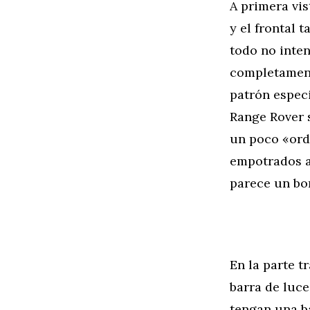
A primera vis
y el frontal 
todo no inten
completamente
patrón especi
Range Rover s
un poco «ord
empotrados a 
parece un bon
En la parte t
barra de luce
tengan una ba