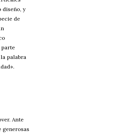
 diseño, y
pecie de
án
co
 parte
la palabra
idad».
over. Ante
e generosas