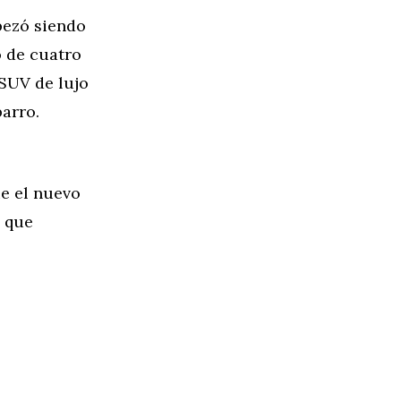
pezó siendo
o de cuatro
 SUV de lujo
barro.
ue el nuevo
í que