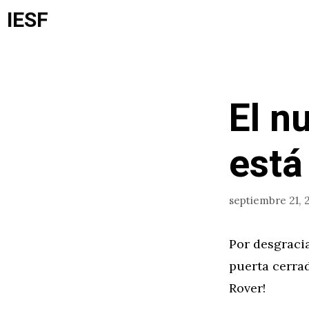
Saltar
IESF
al
contenido
El n
está
septiembre 21, 
Por desgraci
puerta cerrad
Rover!