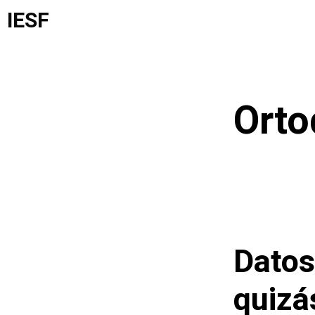
Saltar
IESF
al
contenido
Orto
Datos
quizá