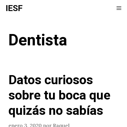
Saltar
IESF
Me
al
contenido
Dentista
Datos curiosos
sobre tu boca que
quizás no sabías
enero 3, 2020
por
Raquel