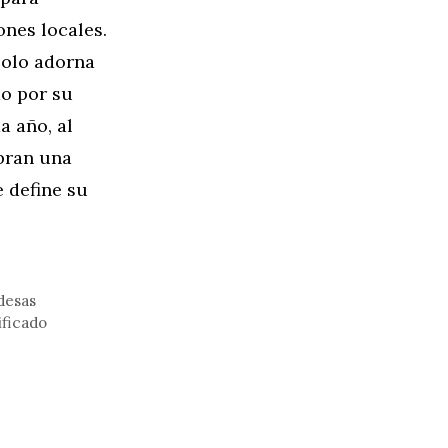
ones locales.
 solo adorna
do por su
a año, al
ebran una
e define su
desas
ificado