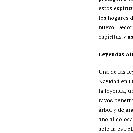
estos espírit
los hogares d
nuevo. Decora
espíritus y a
Leyendas Alr
Una de las l
Navidad en Fi
la leyenda, u
rayos penetra
árbol y dejan
año al coloca
solo la estre