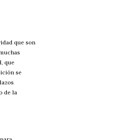
vidad que son
n muchas
l, que
dición se
lazos
o de la
 para