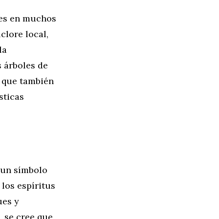
des en muchos
clore local,
la
s árboles de
o que también
sticas
 un símbolo
 los espíritus
ues y
, se cree que