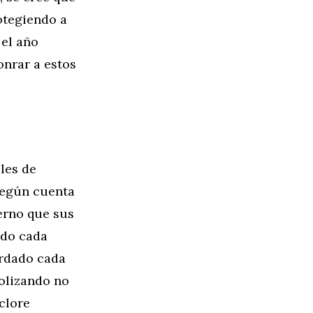
otegiendo a
 el año
onrar a estos
les de
 Según cuenta
ierno que sus
ndo cada
ordado cada
bolizando no
lclore