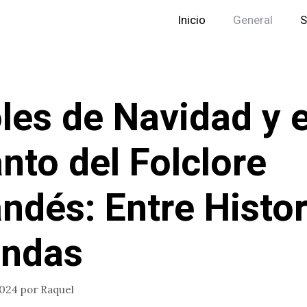
Inicio
General
S
les de Navidad y e
nto del Folclore
andés: Entre Histor
endas
2024
por
Raquel