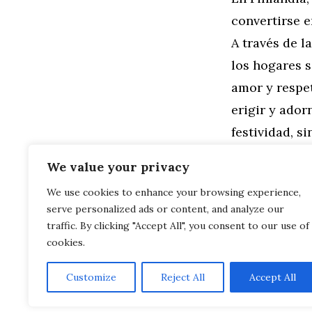
convertirse e
A través de l
los hogares s
amor y respet
erigir y ador
festividad, s
identidad. ¿
We value your privacy
We use cookies to enhance your browsing experience,
Categorías
Familia
,
Gen
serve personalized ads or content, and analyze our
La Influenci
El Abeto en 
traffic. By clicking "Accept All", you consent to our use of
cookies.
Customize
Reject All
Accept All