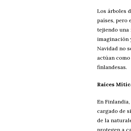
Los árboles 
países, pero 
tejiendo una 
imaginación y
Navidad no s
actúan como 
finlandesas.
Raíces Mític
En Finlandia
cargado de si
de la natural
protegen a ca