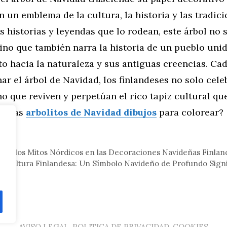
n un emblema de la cultura, la historia y las tradici
as historias y leyendas que lo rodean, este árbol no
ino que también narra la historia de un pueblo uni
o hacia la naturaleza y sus antiguas creencias. Cad
nar el árbol de Navidad, los finlandeses no solo cel
ino que reviven y perpetúan el rico tapiz cultural qu
Buscas
arbolitos de Navidad dibujos
para colorear?
eral
a de los Mitos Nórdicos en las Decoraciones Navideñas Finlan
la Cultura Finlandesa: Un Símbolo Navideño de Profundo Sign
AVISO LEGAL, POLITICA DE PRIVACIDAD, COOKIES