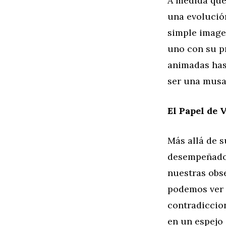
A medida que 
una evolució
simple imagen
uno con su p
animadas has
ser una musa 
El Papel de V
Más allá de 
desempeñado 
nuestras obs
podemos ver 
contradiccion
en un espejo