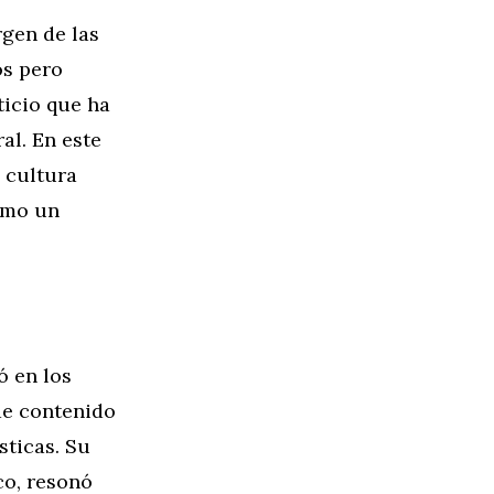
rgen de las
os pero
ticio que ha
al. En este
a cultura
omo un
 en los
de contenido
sticas. Su
co, resonó