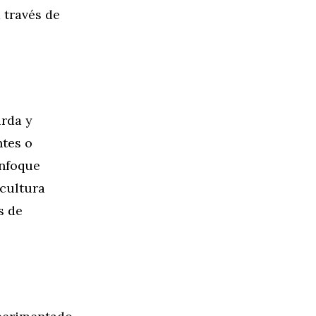
 través de
urda y
ntes o
enfoque
 cultura
s de