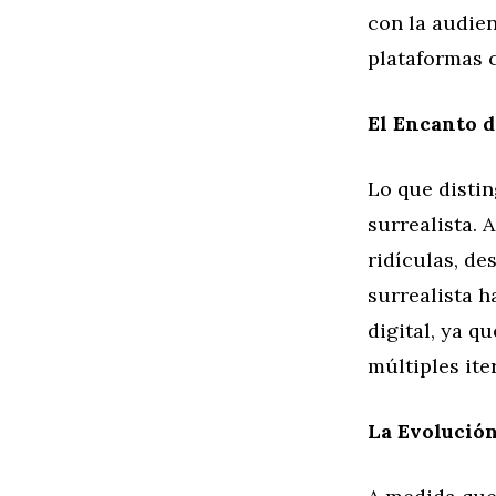
con la audien
plataformas 
El Encanto d
Lo que disti
surrealista. 
ridículas, de
surrealista h
digital, ya q
múltiples ite
La Evolución