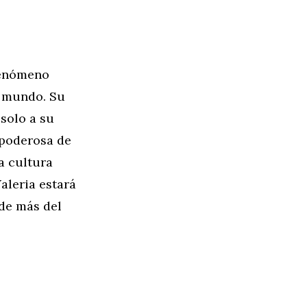
fenómeno
l mundo. Su
 solo a su
 poderosa de
a cultura
aleria estará
nde más del