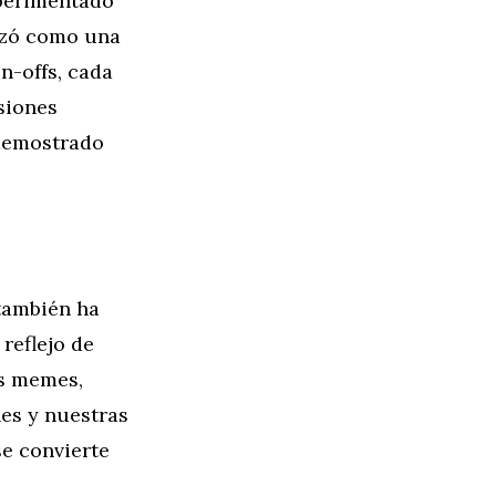
xperimentado
nzó como una
n-offs, cada
siones
 demostrado
 también ha
reflejo de
us memes,
es y nuestras
se convierte