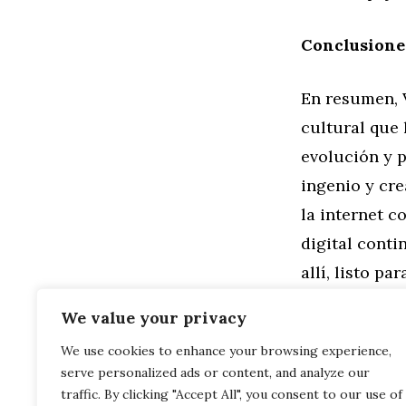
Conclusione
En resumen, 
cultural que
evolución y p
ingenio y cre
la internet 
digital cont
allí, listo p
nombre
Vale
We value your privacy
We use cookies to enhance your browsing experience,
Categorías
Familia
,
Gen
serve personalized ads or content, and analyze our
Valeria: La 
Valeria: Más
traffic. By clicking "Accept All", you consent to our use of