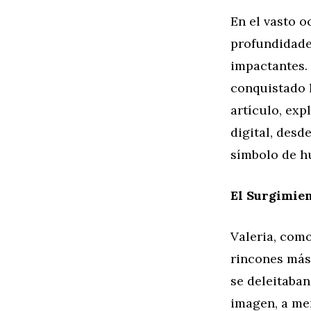
En el vasto o
profundidade
impactantes. 
conquistado l
artículo, exp
digital, des
símbolo de hu
El Surgimien
Valeria, com
rincones más 
se deleitaba
imagen, a me