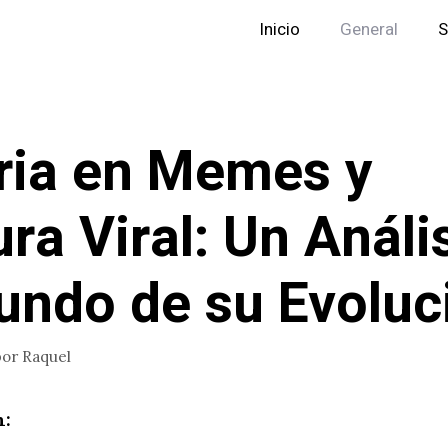
Inicio
General
S
ria en Memes y
ura Viral: Un Análi
undo de su Evoluc
por
Raquel
n: