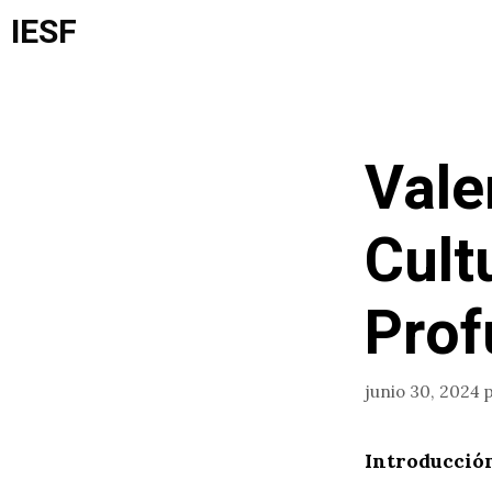
Saltar
IESF
al
contenido
Vale
Cult
Prof
junio 30, 2024
Introducció