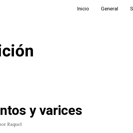
Inicio
General
S
ición
ntos y varices
por
Raquel