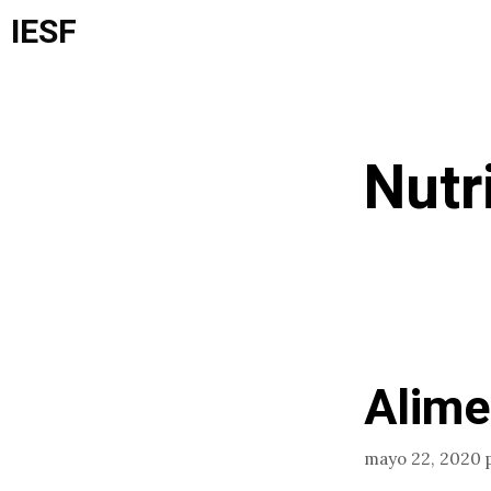
Saltar
IESF
al
contenido
Nutr
Alime
mayo 22, 2020