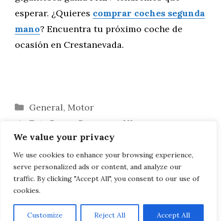
esperar. ¿Quieres
comprar coches segunda
mano
? Encuentra tu próximo coche de
ocasión en Crestanevada.
Categorías
General
,
Motor
Este Range Rover con V8 es
We value your privacy
sorprendentemente barato
¿Quién llevará el Porsche 996 definitivo
We use cookies to enhance your browsing experience,
serve personalized ads or content, and analyze our
a los Países Bajos?
traffic. By clicking "Accept All", you consent to our use of
cookies.
Customize
Reject All
Accept All
AVISO LEGAL, POLITICA DE PRIVACIDAD, COOKIES