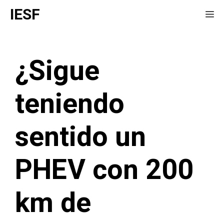
Saltar
IESF
Me
al
contenido
¿Sigue
teniendo
sentido un
PHEV con 200
km de