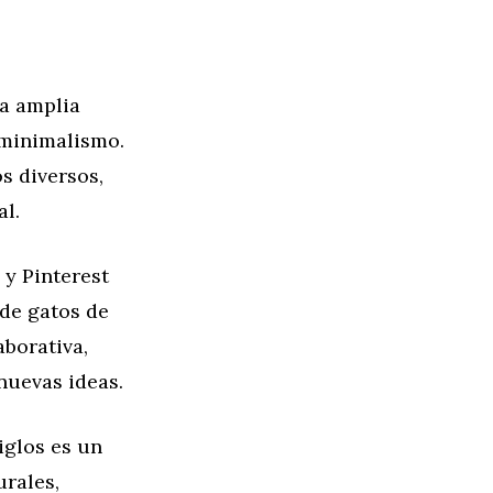
na amplia
l minimalismo.
s diversos,
al.
y Pinterest
 de gatos de
borativa,
nuevas ideas.
siglos es un
urales,