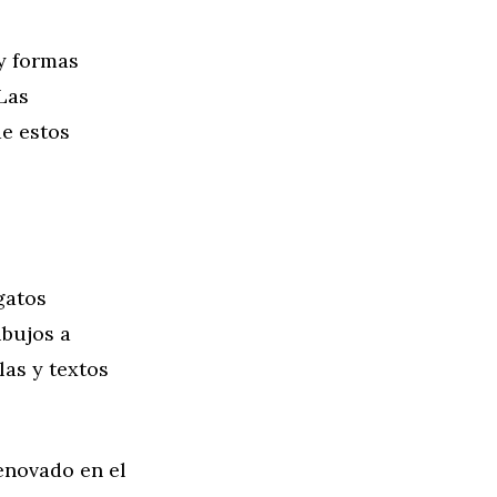
 y formas
Las
de estos
gatos
ibujos a
las y textos
enovado en el