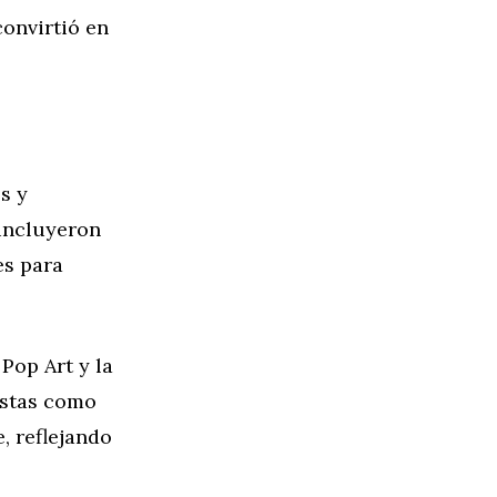
convirtió en
s y
 incluyeron
es para
Pop Art y la
tistas como
, reflejando