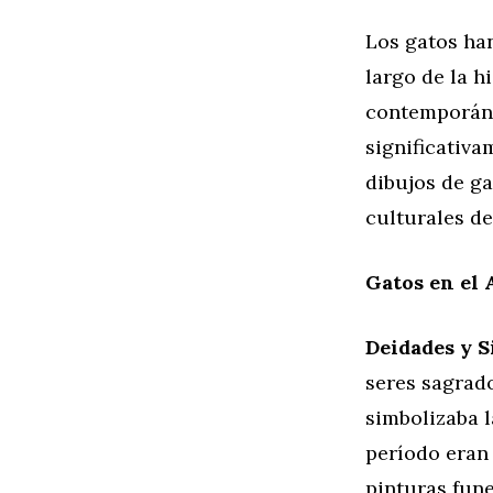
Los gatos han
largo de la h
contemporáne
significativa
dibujos de ga
culturales de
Gatos en el 
Deidades y 
seres sagrado
simbolizaba l
período eran 
pinturas fune