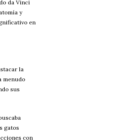
do da Vinci
natomía y
nificativo en
stacar la
 a menudo
ando sus
 buscaba
os gatos
acciones con