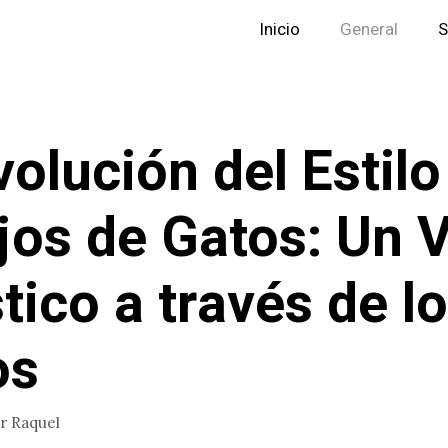
Inicio
General
S
volución del Estilo
jos de Gatos: Un V
stico a través de l
os
or
Raquel