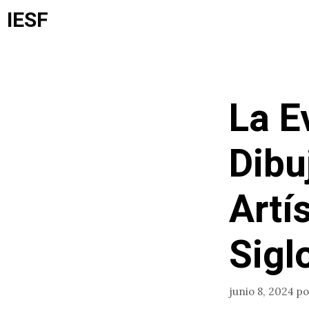
Saltar
IESF
al
contenido
La E
Dibu
Artí
Sigl
junio 8, 2024
p