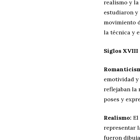
realismo y la
estudiaron y
movimiento d
la técnica y 
Siglos XVIII
Romanticis
emotividad y
reflejaban la
poses y expr
Realismo:
El 
representar l
fueron dibuj