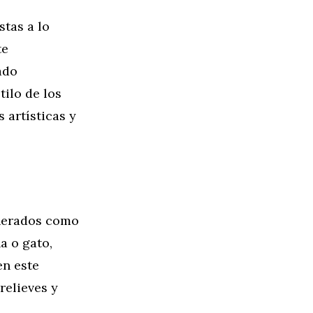
stas a lo
te
ado
tilo de los
s artísticas y
enerados como
a o gato,
en este
relieves y