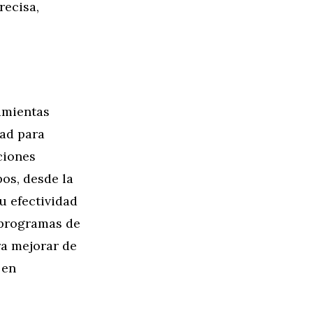
recisa,
amientas
dad para
nciones
os, desde la
u efectividad
n programas de
ra mejorar de
 en