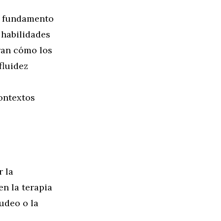
n fundamento
 habilidades
ran cómo los
fluidez
ontextos
 la
en la terapia
udeo o la