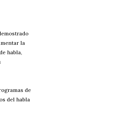
 demostrado
umentar la
de habla,
u
programas de
os del habla