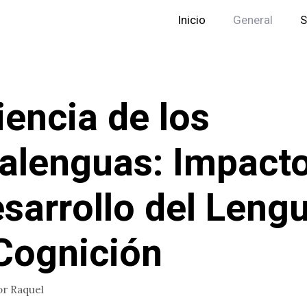
Inicio
General
S
iencia de los
alenguas: Impact
esarrollo del Leng
 Cognición
or
Raquel