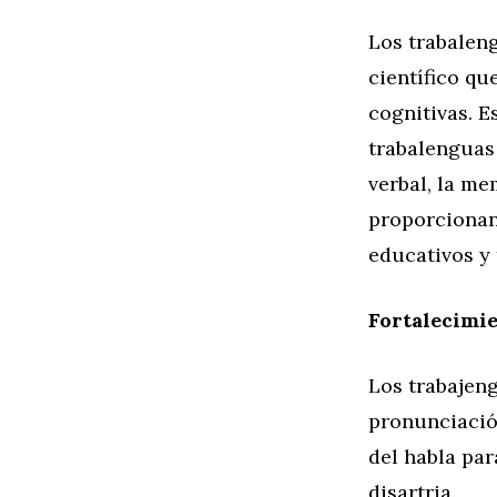
Los trabalen
científico qu
cognitivas. 
trabalenguas 
verbal, la me
proporcionan
educativos y 
Fortalecimie
Los trabajen
pronunciación
del habla par
disartria.