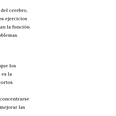
 del cerebro,
os ejercicios
an la función
roblemas.
que los
 es la
cortos
concentrarse
mejorar las