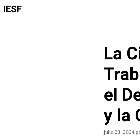
Saltar
IESF
al
contenido
La C
Trab
el D
y la
julio 23, 2024
p