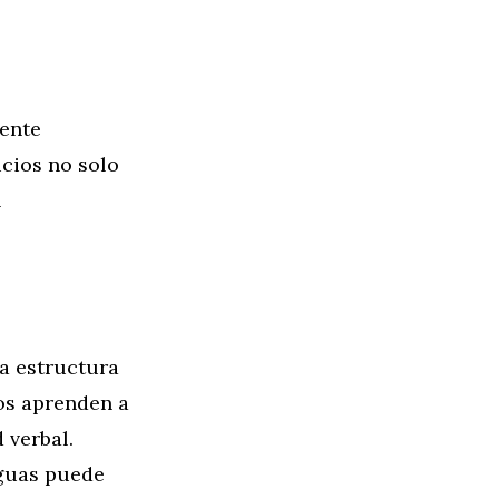
mente
icios no solo
l
la estructura
os aprenden a
 verbal.
nguas puede