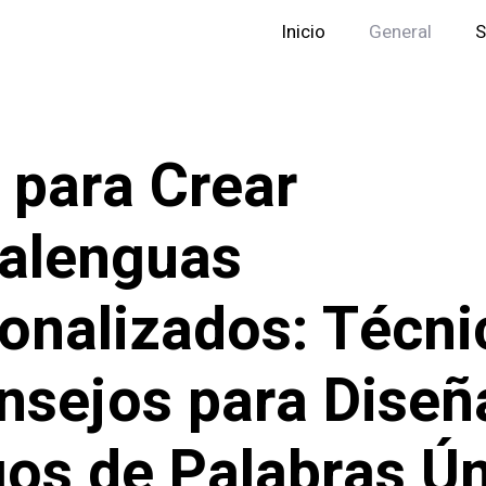
Inicio
General
S
 para Crear
alenguas
onalizados: Técni
nsejos para Diseñ
os de Palabras Ú