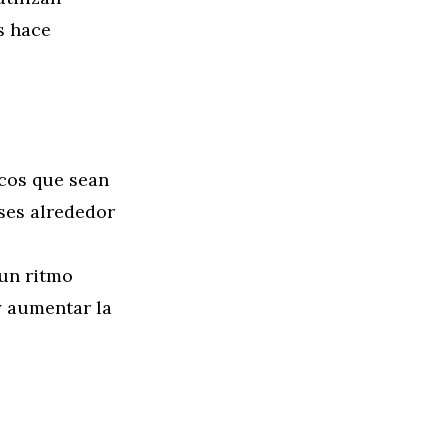
s hace
cos que sean
ses alrededor
un ritmo
y aumentar la