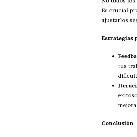
No todos los 
Es crucial pr
ajustarlos se
Estrategias 
Feedba
tus tra
dificul
Iterac
exitoso
mejora 
Conclusión