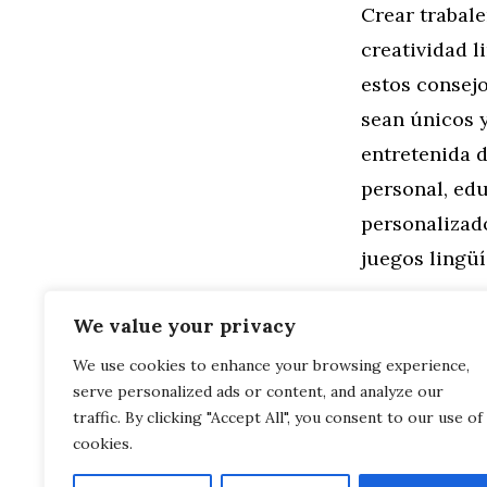
Crear trabal
creatividad l
estos consejo
sean únicos 
entretenida d
personal, edu
personalizad
juegos lingü
Categorías
Familia
,
Gen
We value your privacy
Trabalenguas
We use cookies to enhance your browsing experience,
Manera Diverti
serve personalized ads or content, and analyze our
Trabalenguas
Juegos de Palab
traffic. By clicking "Accept All", you consent to our use of
cookies.