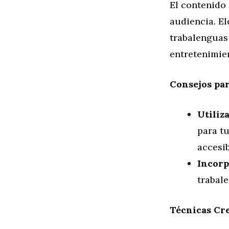
El contenido 
audiencia. E
trabalenguas 
entretenimie
Consejos par
Utiliz
para t
accesib
Incor
trabale
Técnicas Cre