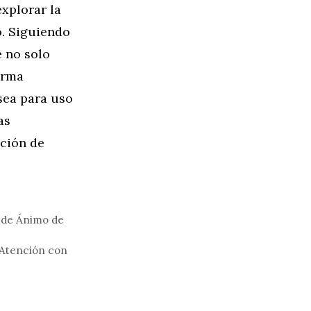
xplorar la
o. Siguiendo
e no solo
orma
 sea para uso
as
cción de
o de Ánimo de
a Atención con