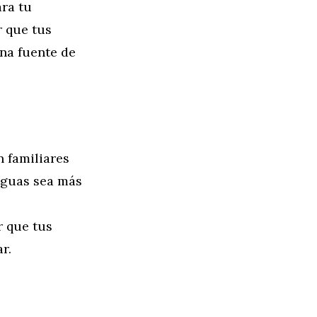
ara tu
r que tus
una fuente de
 familiares
nguas sea más
 que tus
r.