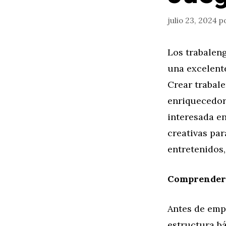
julio 23, 2024
p
Los trabalen
una excelente
Crear trabal
enriquecedora
interesada en
creativas pa
entretenidos
Comprender 
Antes de empe
estructura bá