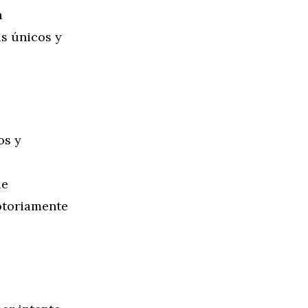
a
as únicos y
os y
de
notoriamente