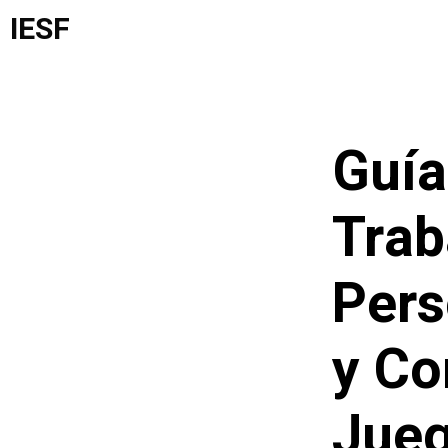
Saltar
IESF
al
contenido
Guía
Trab
Pers
y Co
Jueg