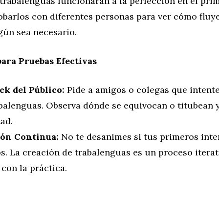
trabalenguas funcionarán a la perfección en el prim
obarlos con diferentes personas para ver cómo fluy
gún sea necesario.
para Pruebas Efectivas
ck del Público:
Pide a amigos o colegas que intent
balenguas. Observa dónde se equivocan o titubean y
tad.
ión Continua:
No te desanimes si tus primeros inte
s. La creación de trabalenguas es un proceso itera
con la práctica.