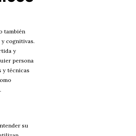
no también
y cognitivas.
tida y
quier persona
s y técnicas
 como
.
entender su
tilizan