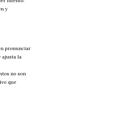
er intento.
en y
en pronunciar
 ajusta la
ntos no son
tivo que