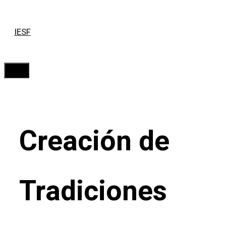
Saltar
IESF
al
contenido
Menú
Creación de
Tradiciones