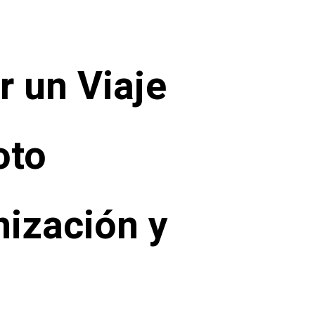
r un Viaje
oto
nización y