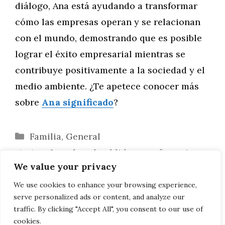
diálogo, Ana está ayudando a transformar
cómo las empresas operan y se relacionan
con el mundo, demostrando que es posible
lograr el éxito empresarial mientras se
contribuye positivamente a la sociedad y el
medio ambiente. ¿Te apetece conocer más
sobre
Ana significado
?
Categorías
Familia
,
General
Ana: Impulsando el liderazgo femenino
We value your privacy
en redes de negocios para emprendedoras
Ana: Impulsando el cambio social a
We use cookies to enhance your browsing experience,
serve personalized ads or content, and analyze our
través del crowdfunding
traffic. By clicking "Accept All", you consent to our use of
cookies.